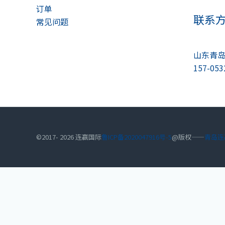
订单
联系
常见问题
山东青
157-053
©2017- 2026 连赢国际
鲁ICP备2020047916号-5
@版权——
青岛连