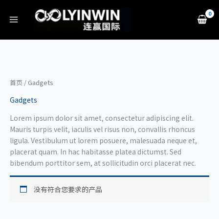
跳
至
内
容
首页
/ Gadgets
Gadgets
Lorem ipsum dolor sit amet, consectetur adipiscing elit.
Mauris turpis velit, iaculis vel risus non, convallis rhoncus
ligula. Vestibulum ut lorem posuere, malesuada neque et,
placerat quam. In hac habitasse platea dictumst. Sed
bibendum porttitor sem, at sollicitudin orci placerat nec.
没有符合您要求的产品