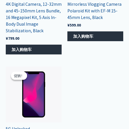
4K Digital Camera, 12-32mm
Mirrorless Vlogging Camera
and 45-150mm Lens Bundle,
Polaroid Kit with EF-M 15-
16 Megapixel Kit, 5 Axis In-
45mm Lens, Black
Body Dual Image
¥
599.00
Stabilization, Black
加入购物车
¥
799.00
加入购物车
原
当
价
前
促销！
促销！
为：
价
¥1,299.00。
格
为：
¥1,199.00。
5G Unlocked