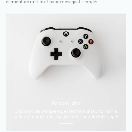
elementum orci. In et nunc consequat, semper.
Nunc sed justo
Cras vehicula semper ex, et fermentum tortor varius
eget interdum et malesuada fames ac ante tellus eget.