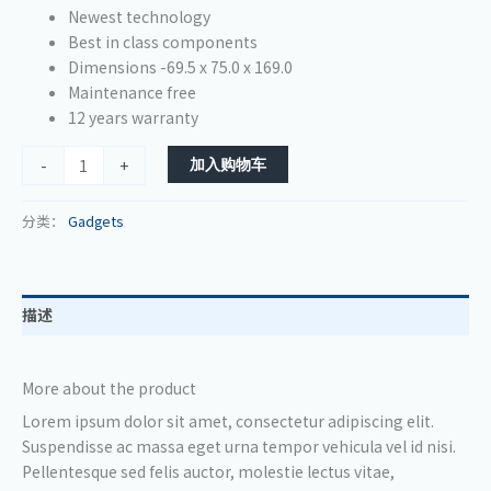
Newest technology
Best in class components
Dimensions -69.5 x 75.0 x 169.0
Maintenance free
12 years warranty
加入购物车
-
+
分类：
Gadgets
描述
More about the product
Lorem ipsum dolor sit amet, consectetur adipiscing elit.
Suspendisse ac massa eget urna tempor vehicula vel id nisi.
Pellentesque sed felis auctor, molestie lectus vitae,