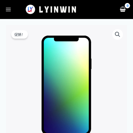
跳
至
内
容
原
当
5G
价
前
Factory
促销！
为：
价
Unlocked
¥1,099.00。
格
Android
为：
Cell
¥999.00。
Phone
128GB
Pro-
Grade
Camera
30X
Space
Zoom
Night
Mode,
Space